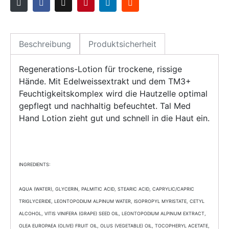
Beschreibung
Produktsicherheit
Regenerations-Lotion für trockene, rissige
Hände. Mit Edelweissextrakt und dem TM3+
Feuchtigkeitskomplex wird die Hautzelle optimal
gepflegt und nachhaltig befeuchtet. Tal Med
Hand Lotion zieht gut und schnell in die Haut ein.
INGREDIENTS:
AQUA (WATER), GLYCERIN, PALMITIC ACID, STEARIC ACID, CAPRYLIC/CAPRIC
TRIGLYCERIDE, LEONTOPODIUM ALPINUM WATER, ISOPROPYL MYRISTATE, CETYL
ALCOHOL, VITIS VINIFERA (GRAPE) SEED OIL, LEONTOPODIUM ALPINUM EXTRACT,
OLEA EUROPAEA (OLIVE) FRUIT OIL, OLUS (VEGETABLE) OIL, TOCOPHERYL ACETATE,