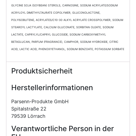
GLYCINE SOJA (SOYBEAN) STEROLS, CARNOSINE, SODIUM ACRYLATE/SODIUM
ACRYLOYL DIMETHYLTAURATE COPOLYMER, GLUCONOLACTONE,
POLYISOBUTENE, ACRYLATES/C10-30 ALKYL ACRYLATE CROSSPOLYMER, SODIUM
STEAROYL LACTYLATE, CALCIUM GLUCONATE, SORBITAN OLEATE, SODIUM
LACTATE, CAPRYLYL/CAPRYL GLUCOSIDE, SODIUM CARBOXYMETHYL
BETAGLUCAN, PARFUM (FRAGRANCE), CAMPHOR, SODIUM HYDROXIDE, CITRIC
ACID, LACTIC ACID, PHENOXYETHANOL, SODIUM BENZOATE, POTASSIUM SORBATE
Produktsicherheit
Herstellerinformationen
Parsenn-Produkte GmbH
Spitalstraße 22
79539 Lörrach
Verantwortliche Person in der